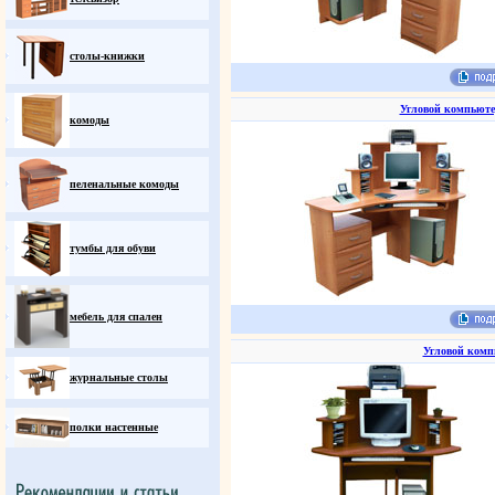
столы-книжки
Угловой компьюте
комоды
пеленальные комоды
тумбы для обуви
мебель для спален
Угловой комп
журнальные столы
полки настенные