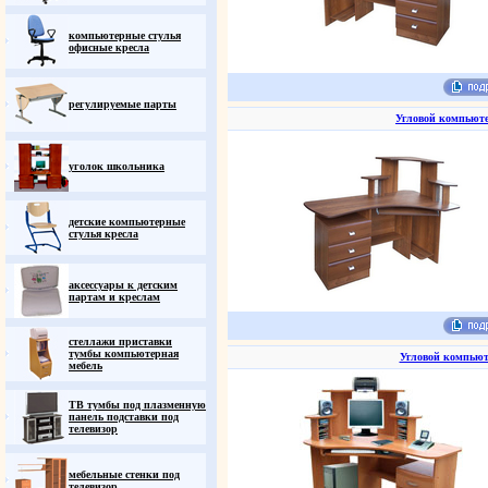
компьютерные стулья
офисные кресла
регулируемые парты
Угловой компьют
уголок школьника
детские компьютерные
стулья кресла
аксессуары к детским
партам и креслам
стеллажи приставки
тумбы компьютерная
Угловой компьют
мебель
ТВ тумбы под плазменную
панель подставки под
телевизор
мебельные стенки под
телевизор