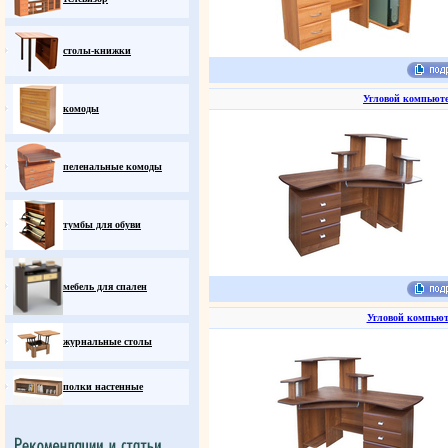
столы-книжки
Угловой компьют
комоды
пеленальные комоды
тумбы для обуви
мебель для спален
Угловой компьют
журнальные столы
полки настенные