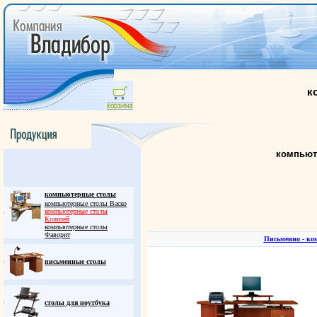
к
компьют
компьютерные столы
компьютерные столы Васко
компьютерные столы
Колизей
компьютерные столы
Фаворит
Письменно - ко
письменные столы
столы для ноутбука