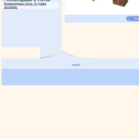
Компьютерные столы. В тупике
эволюции.
e-mail: