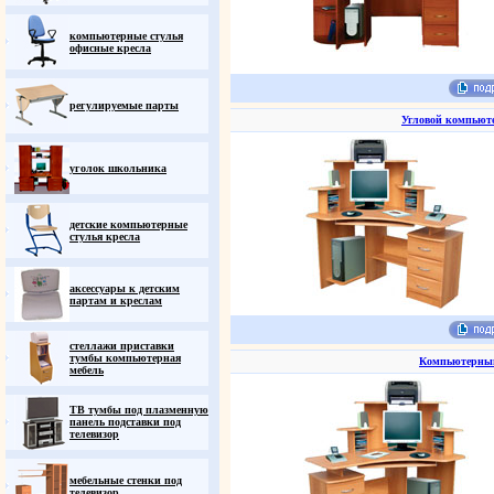
компьютерные стулья
офисные кресла
регулируемые парты
Угловой компьют
уголок школьника
детские компьютерные
стулья кресла
аксессуары к детским
партам и креслам
стеллажи приставки
тумбы компьютерная
Компьютерный
мебель
ТВ тумбы под плазменную
панель подставки под
телевизор
мебельные стенки под
телевизор