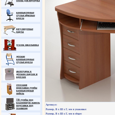
столы для ноутбука
компьютерные
стулья офисные
кресла
регулируемые
парты
уголок школьника
детские
компьютерные
стулья кресла
аксессуары к
детским партам и
креслам
стеллажи
приставки тумбы
компьютерная
мебель
ТВ тумбы под
плазменную панель
Артикул:
подставки под
телевизор
Размер, В х Ш х Г, мм в упаковке:
Размер, В х Ш х Г, мм в сборе: