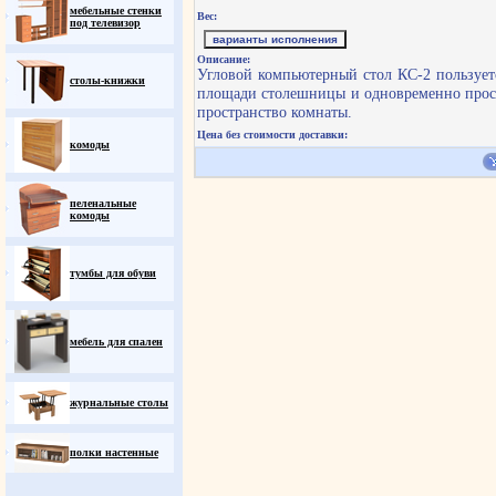
мебельные стенки
Вес:
под телевизор
варианты исполнения
Описание:
Угловой компьютерный стол КС-2 пользует
столы-книжки
площади столешницы и одновременно прост
пространство комнаты.
Цена без стоимости доставки:
комоды
пеленальные
комоды
тумбы для обуви
мебель для спален
журнальные столы
полки настенные