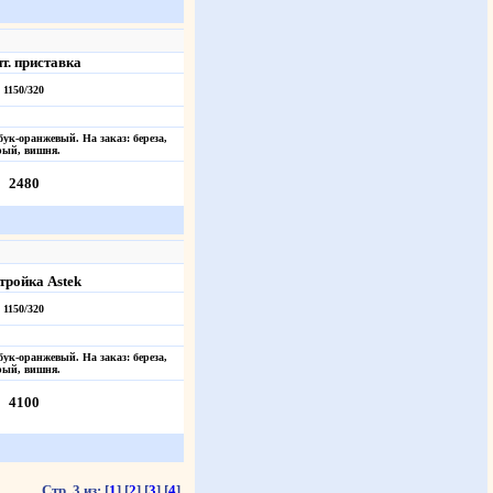
т. приставка
1150/320
бук-оранжевый. На заказ: береза,
рый, вишня.
2480
тройка Astek
1150/320
бук-оранжевый. На заказ: береза,
рый, вишня.
4100
Стр. 3 из:
[
1
]
[
2
]
[
3
]
[
4
]