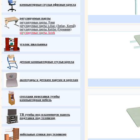
компьютерные стулья офисные кресла
регулируемые парты
регулируемые парты Дэми
регулируемые парты Libao (Либао, Китай)
регулируемые парты Kettler (Германия)
регулируемые парты Astek
уголок школьника
детские компьютерные стулья кресла
аксессуары к детским партам и креслам
стеллажи приставки тумбы
компьютерная мебель
ТВ тумбы под плазменную панель
подставки под телевизор
мебельные стенки под телевизор