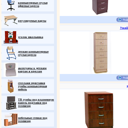
компьютерные стулья
офисные кресла
регулируемые парты
Узкий
уголок школьника
детские компьютерные
стулья кресла
аксессуары к детским
партам и креслам
стеллажи приставки
тумбы компьютерная
мебель
ТВ тумбы под плазменную
панель подставки под
телевизор
мебельные стенки под
телевизор