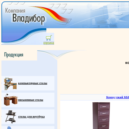
к
компьютерные столы
Комод узкий КБ
письменные столы
столы для ноутбука