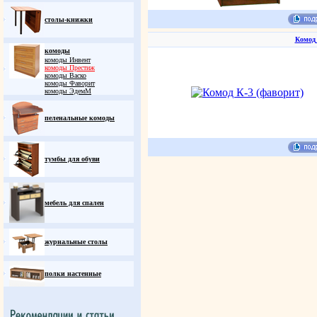
столы-книжки
Комод 
комоды
комоды Инвент
комоды Престиж
комоды Васко
комоды Фаворит
комоды ЭдемM
пеленальные комоды
тумбы для обуви
мебель для спален
журнальные столы
полки настенные