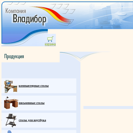
компьютерные столы
письменные столы
столы для ноутбука