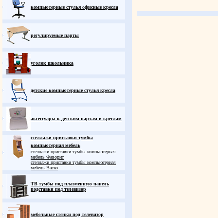
компьютерные стулья офисные кресла
регулируемые парты
уголок школьника
детские компьютерные стулья кресла
аксессуары к детским партам и креслам
стеллажи приставки тумбы
компьютерная мебель
стеллажи приставки тумбы компьютерная
мебель Фаворит
стеллажи приставки тумбы компьютерная
мебель Васко
ТВ тумбы под плазменную панель
подставки под телевизор
мебельные стенки под телевизор