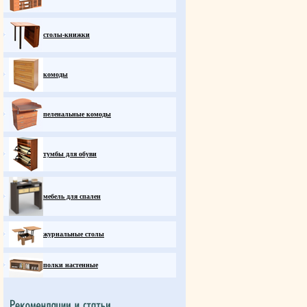
столы-книжки
комоды
пеленальные комоды
тумбы для обуви
мебель для спален
журнальные столы
полки настенные