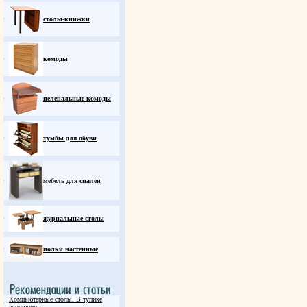
столы-книжки
комоды
пеленальные комоды
тумбы для обуви
мебель для спален
журнальные столы
полки настенные
Компьютерные столы. В тупике
эволюции.