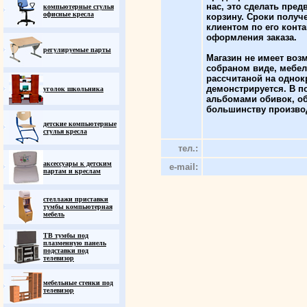
нас, это сделать пред
компьютерные стулья
офисные кресла
корзину. Сроки получ
клиентом по его кон
оформления заказа.
регулируемые парты
Магазин не имеет воз
собраном виде, мебел
рассчитаной на однок
демонстрируется. В 
уголок школьника
альбомами обивок, об
большинству произво
детские компьютерные
стулья кресла
тел.:
аксессуары к детским
e-mail:
партам и креслам
стеллажи приставки
тумбы компьютерная
мебель
ТВ тумбы под
плазменную панель
подставки под
телевизор
мебельные стенки под
телевизор