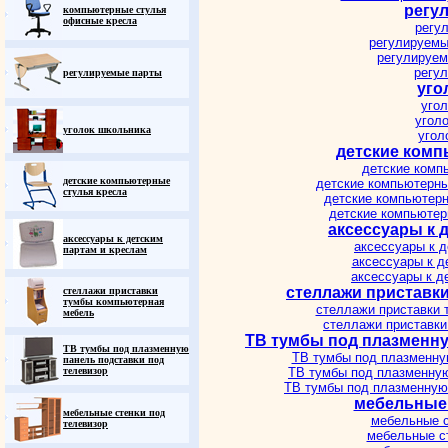
регу
компьютерные стулья
офисные кресла
регу
регулируемые
регулируемы
регул
регулируемые парты
уго
уго
угол
уголок школьника
угол
детские комп
детские комп
детские компьютерные
детские компьютерные
стулья кресла
детские компьютерны
детские компьютерн
аксессуары к 
аксессуары к детским
аксессуары к 
партам и креслам
аксессуары к д
аксессуары к де
стеллажи приставк
стеллажи приставки
тумбы компьютерная
стеллажи приставки 
мебель
стеллажи приставки
ТВ тумбы под плазменну
ТВ тумбы под плазменную
ТВ тумбы под плазменну
панель подставки под
телевизор
ТВ тумбы под плазменную
ТВ тумбы под плазменную
мебельные 
мебельные стенки под
мебельные с
телевизор
мебельные с