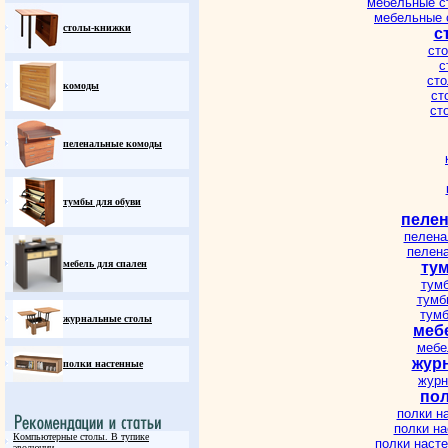
мебельные с
мебельные 
столы-книжки
с
ст
с
сто
комоды
ст
ст
пеленальные комоды
тумбы для обуви
пеле
пелена
пелен
мебель для спален
ту
тумб
тумб
тум
журнальные столы
меб
мебе
жур
полки настенные
журн
пол
полки н
полки н
Компьютерные столы. В тупике
полки наст
эволюции.