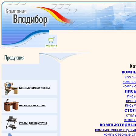
Ка
комп
компь
компью
компью
компьютерные столы
пис
пись
пись
письм
письменные столы
стол
стол
столы
столы для ноутбука
компьютерные
компьютерные стулья 
компьютерные ст